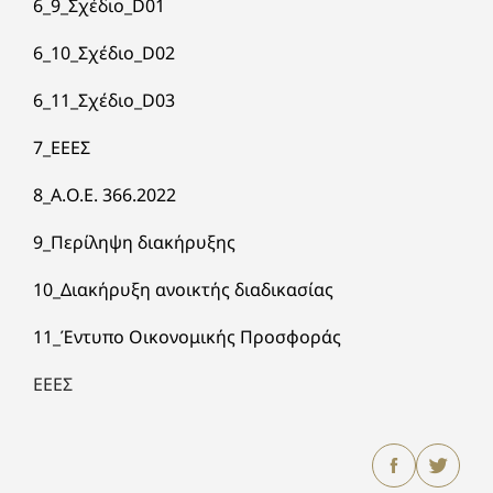
6_9_Σχέδιο_D01
6_10_Σχέδιο_D02
6_11_Σχέδιο_D03
7_ΕΕΕΣ
8_Α.O.Ε. 366.2022
9_Περίληψη διακήρυξης
10_Διακήρυξη ανοικτής διαδικασίας
11_Έντυπο Οικονομικής Προσφοράς
EEEΣ