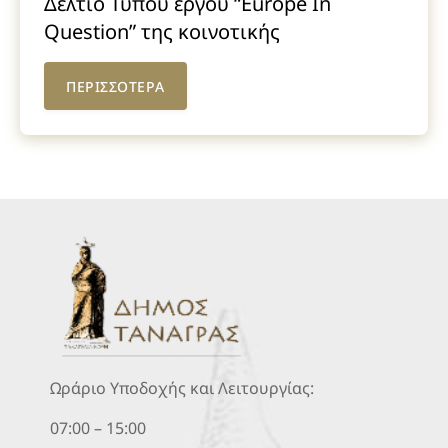
Δελτίο Τύπου έργου “Europe In
Question” της κοινοτικής
πρωτοβουλίας Europe For Citizens
2014-2020
ΠΕΡΙΣΣΟΤΕΡΑ
Ωράριο Υποδοχής και Λειτουργίας:
07:00 – 15:00