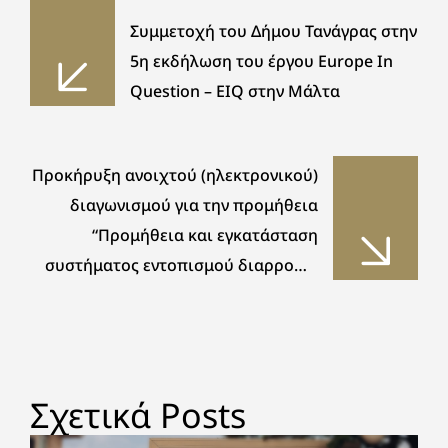
Συμμετοχή του Δήμου Τανάγρας στην
5η εκδήλωση του έργου Europe In
Question – EIQ στην Μάλτα
Προκήρυξη ανοιχτού (ηλεκτρονικού)
διαγωνισμού για την προμήθεια
“Προμήθεια και εγκατάσταση
συστήματος εντοπισμού διαρροών,
ελέγχου ποιότητας και μείωσης του
μη τιμολογούμενου νερού σε τμήμα
του δικτύου ύδρευσης Δηλεσίου και
στους οικισμούς Αγ. Θωμά και
Σχετικά Posts
Κλειδιού”