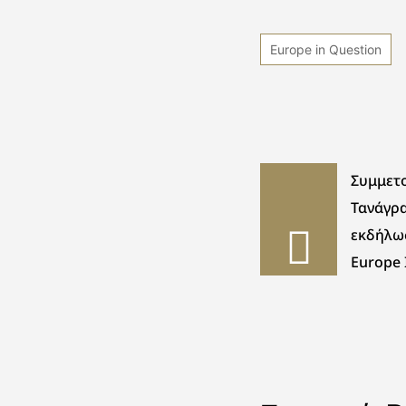
Europe in Question
Συμμετ
Τανάγρα
εκδήλω
Europe 
στην Μ