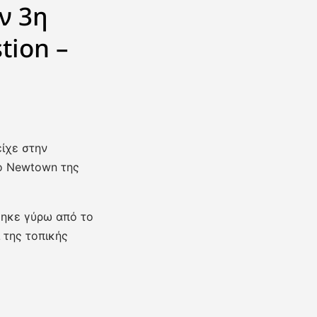
ν 3η
tion –
είχε στην
ο Newtown της
θηκε γύρω από το
 της τοπικής