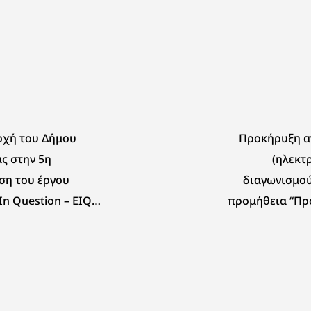
οχή του Δήμου
Προκήρυξη α
ς στην 5η
(ηλεκτ
ση του έργου
διαγωνισμού
In Question – EIQ
προμήθεια “Πρ
άλτα
και εγκ
συστήματος εντ
διαρροών,
ποιότητας και
του μη τιμολογ