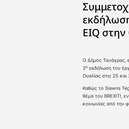
Συμμετοχ
εκδήλωση
EIQ στην
Ο Δήμος Τανάγρας, ε
η
3
εκδήλωση του έργ
Ουαλίας στις 25 και 
Καθώς το Siawns Teg
θέμα του BREXIT!, ε
κοινωνίας από την φ