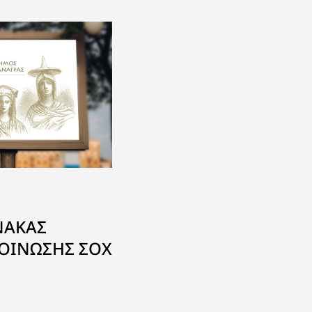
μήμα του
δρευσης
αι στους
Θωμά και
λειδιού”
ΝΑΚΑΣ
ΟΙΝΩΣΗΣ ΣΟΧ