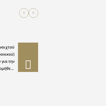
νοιχτού
ρονικού)
 για την
ομήθεια
ατάσταση
οπισμού
 ελέγχου
 μείωσης
ούμενου