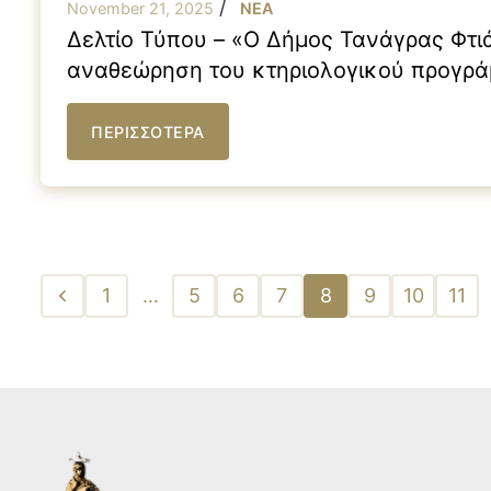
/
November 21, 2025
NEA
Δελτίο Τύπου – «Ο Δήμος Τανάγρας Φτιά
αναθεώρηση του κτηριολογικού προγράμ
υποδομές και καλύτερες συνθήκες μάθη
ΠΕΡΙΣΣΟΤΕΡΑ
Posts
1
…
5
6
7
8
9
10
11
pagination