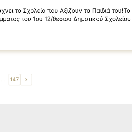
χνει το Σχολείο που Αξίζουν τα Παιδιά του!Το
ματος του 1ου 12/θεσιου Δημοτικού Σχολείου
σης για 240 μαθητές.»
…
147