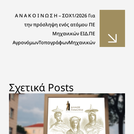
Α Ν Α Κ Ο Ι Ν Ω Σ Η – ΣΟΧ1/2026 Για
την πρόσληψη ενός ατόμου ΠΕ
Μηχανικών ΕΙΔ.ΠΕ
ΑγρονόμωνΤοπογράφωνΜηχανικών
Σχετικά Posts