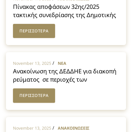
Πίνακας αποφάσεων 32ης/2025
τακτικής συνεδρίασης της Δημοτικής
Επιτροπής
ΠΕΡΙΣΣΟΤΕΡΑ
/
November 13, 2025
NEA
Ανακοίνωση της ΔΕΔΔΗΕ για διακοπή
ρεύματος σε περιοχές των
Οινοφύτων την Παρασκευή
14/11/2025 και την Κυριακή
ΠΕΡΙΣΣΟΤΕΡΑ
16/11/2025
/
November 13, 2025
ΑΝΑΚΟΙΝΩΣΕΙΣ