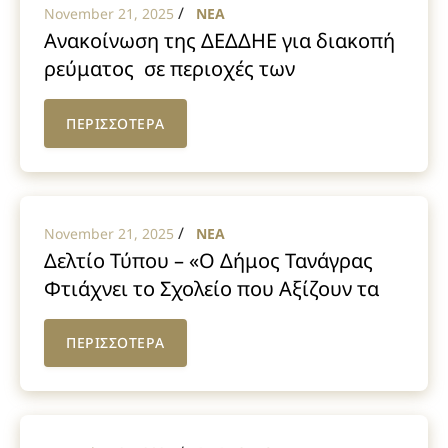
/
November 21, 2025
NEA
Ανακοίνωση της ΔΕΔΔΗΕ για διακοπή
ρεύματος σε περιοχές των
Οινοφύτων την Κυριακή 23/11/2025
ΠΕΡΙΣΣΟΤΕΡΑ
/
November 21, 2025
NEA
Δελτίο Τύπου – «Ο Δήμος Τανάγρας
Φτιάχνει το Σχολείο που Αξίζουν τα
Παιδιά του!Το Υπουργείο Παιδείας
ενέκρινε την αναθεώρηση του
ΠΕΡΙΣΣΟΤΕΡΑ
κτηριολογικού προγράμματος του
1ου 12/θεσιου Δημοτικού Σχολείου
Δηλεσίου διασφαλίζοντας σύγχρονες