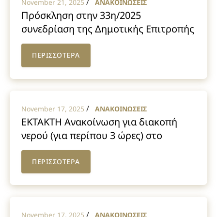
/
υποδομές και καλύτερες συνθήκες
November 21, 2025
ΑΝΑΚΟΙΝΩΣΕΙΣ
Πρόσκληση στην 33η/2025
μάθησης για 240 μαθητές.»
συνεδρίαση της Δημοτικής Επιτροπής
ΠΕΡΙΣΣΟΤΕΡΑ
/
November 17, 2025
ΑΝΑΚΟΙΝΩΣΕΙΣ
ΕΚΤΑΚΤΗ Ανακοίνωση για διακοπή
νερού (για περίπου 3 ώρες) στο
Σχηματάρι και την Οινόη, καθώς και
στις βιομηχανίες και εγκαταστάσεις
ΠΕΡΙΣΣΟΤΕΡΑ
του Σχηματαρίου που
τροφοδοτούνται από τον αγωγό του
Σχηματαρίου
/
November 17, 2025
ΑΝΑΚΟΙΝΩΣΕΙΣ