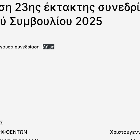
η 23ης έκτακτης συνεδρ
ύ Συμβουλίου 2025
ίγουσα συνεδρίαση
Λήψη
Σ
ΗΦΘΕΝΤΩΝ
Χριστουγενν