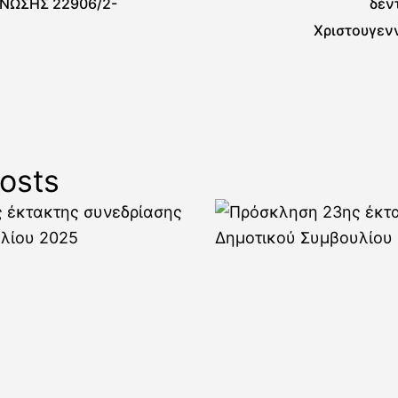
ΝΩΣΗΣ 22906/2-
δέν
Χριστουγεν
εκδηλώσεις σ
osts