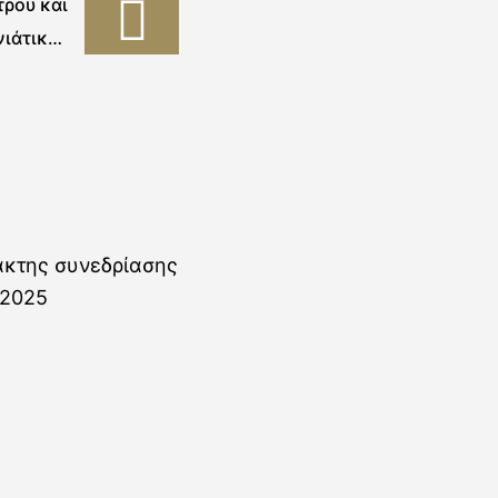
τρου και
νιάτικες
τον Άγιο
Θωμά