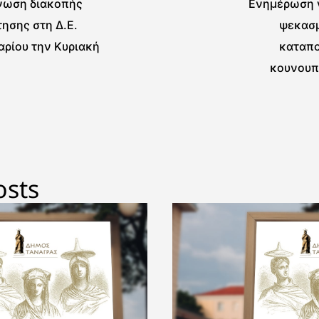
νωση διακοπής
Ενημέρωση γ
ησης στη Δ.Ε.
ψεκασμ
αρίου την Κυριακή
καταπ
κουνουπ
εβδομάδα
Οκτωβρί
osts