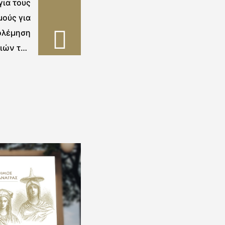
ια τους
ούς για
ολέμηση
ιών την
 19 – 23
ου 2020