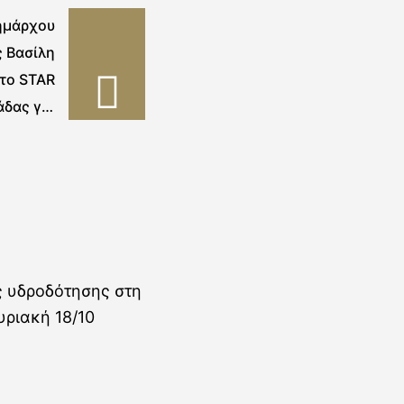
ημάρχου
 Βασίλη
το STAR
άδας για
 του 1ου
χολείου
αταρίου