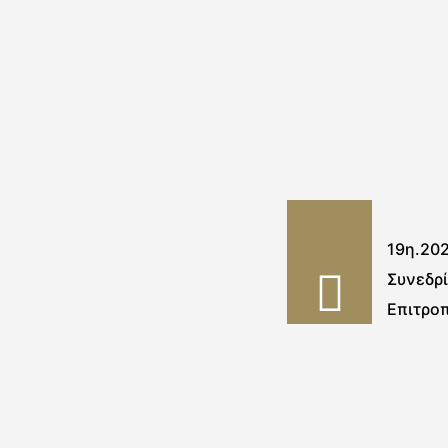
19η.20
Συνεδρ
Επιτρο