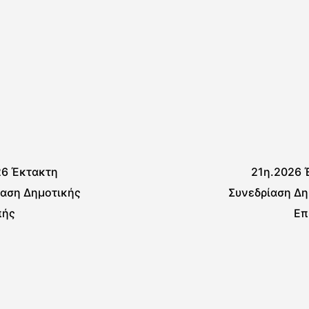
26 Έκτακτη
21η.2026 
ίαση Δημοτικής
Συνεδρίαση Δη
πής
Επ