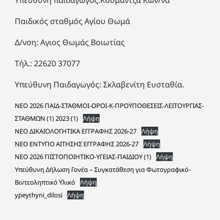
Υπεύθυνη παιδαγωγός:Κουμαντζά Κων/να
Παιδικός σταθμός Αγίου Θωμά
Δ/νση: Αγιος Θωμάς Βοιωτίας
Τήλ.: 22620 37077
Υπεύθυνη Παιδαγωγός: Σκλαβενίτη Ευσταθία.
ΝΕΟ 2026 ΠΑΙΔ-ΣΤΑΘΜΟΙ-ΟΡΟΙ-Κ-ΠΡΟΫΠΟΘΕΣΕΙΣ-ΛΕΙΤΟΥΡΓΙΑΣ-
ΣΤΑΘΜΩΝ (1) 2023 (1)
Λήψη
ΝΕΟ ΔΙΚΑΙΟΛΟΓΗΤΙΚΑ ΕΓΓΡΑΦΗΣ 2026-27
Λήψη
ΝΕΟ ΕΝΤΥΠΟ ΑΙΤΗΣΗΣ ΕΓΓΡΑΦΗΣ 2026-27
Λήψη
ΝΕΟ 2026 ΠΙΣΤΟΠΟΙΗΤΙΚΟ-ΥΓΕΙΑΣ-ΠΑΙΔΙΟΥ (1)
Λήψη
Υπεύθυνη Δήλωση Γονέα – Συγκατάθεση για Φωτογραφικό-
Βιντεοληπτικό Υλικό
Λήψη
ypeythyni_dilosi
Λήψη