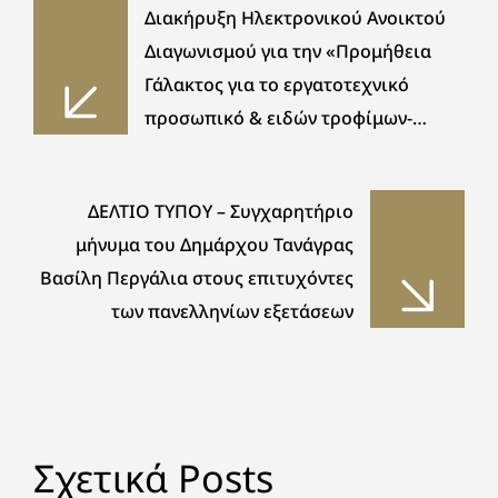
Διακήρυξη Ηλεκτρονικού Ανοικτού
Διαγωνισμού για την «Προμήθεια
Γάλακτος για το εργατοτεχνικό
προσωπικό & ειδών τροφίμων-
Κοινωνικό Παντοπωλείο & Ν.Π.Δ.Δ
(ΚΑΠΗ-ΠΑΙΔΙΚΟΣ ΣΤΑΘΜΟΣ –
ΔΕΛΤΙΟ ΤΥΠΟΥ – Συγχαρητήριο
ΔΗΜΟΤΙΚΟ ΩΔΕΙΟ) Δήμου Τανάγρας
μήνυμα του Δημάρχου Τανάγρας
έτους 2023- 2024» συνολικού
Βασίλη Περγάλια στους επιτυχόντες
ενδεικτικού προϋπολογισμού
των πανελληνίων εξετάσεων
173.963,08€ πλέον Φ.Π.Α 13% (ΟΡΘΗ
ΕΠΑΝΑΛΗΨΗ)
Σχετικά Posts