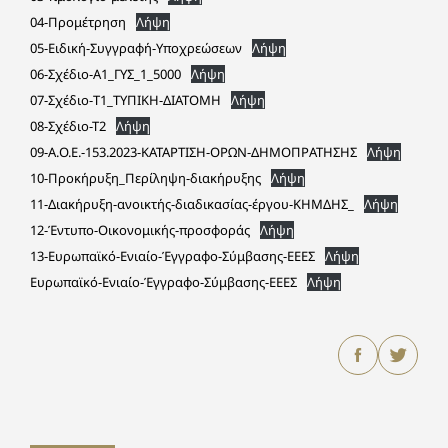
04-Προμέτρηση
Λήψη
05-Ειδική-Συγγραφή-Υποχρεώσεων
Λήψη
06-Σχέδιο-A1_ΓΥΣ_1_5000
Λήψη
07-Σχέδιο-T1_ΤΥΠΙΚΗ-ΔΙΑΤΟΜΗ
Λήψη
08-Σχέδιο-Τ2
Λήψη
09-Α.O.Ε.-153.2023-ΚΑΤΑΡΤΙΣΗ-ΟΡΩΝ-ΔΗΜΟΠΡΑΤΗΣΗΣ
Λήψη
10-Προκήρυξη_Περίληψη-διακήρυξης
Λήψη
11-Διακήρυξη-ανοικτής-διαδικασίας-έργου-ΚΗΜΔΗΣ_
Λήψη
12-Έντυπο-Οικονομικής-προσφοράς
Λήψη
13-Ευρωπαϊκό-Ενιαίο-Έγγραφο-Σύμβασης-ΕΕΕΣ
Λήψη
Ευρωπαϊκό-Ενιαίο-Έγγραφο-Σύμβασης-ΕΕΕΣ
Λήψη