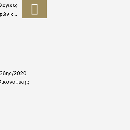
ολογικές
ρών και
οντικών
, Δήμου
ας 2020