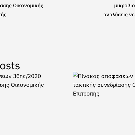
ίασης Οικονομικής
μικροβι
πής
αναλύσεις νε
περιβαλλ
δειγμάτων
Τανάγρ
osts