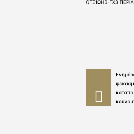
ΩΤΞ1ΩΗΒ-ΓΧ3 ΠΕΡΙ
Ενημέρ
ψεκασμ
καταπο
κουνου
εβδομάδ
2020