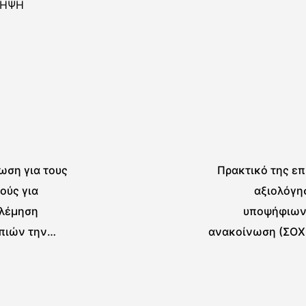
ΛΗΨΗ
ωση για τους
Πρακτικό της ε
ούς για
αξιολόγη
λέμηση
υποψήφιων 
πιών την
ανακοίνωση (ΣΟΧ
α 22-26 Ιουνίου
με σύμβαση ε
ιδιωτικού
ορισμένου χρό