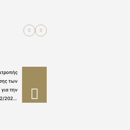
πιτροπής
σης των
για την
2/2020)
ργασίας
 δικαίου
νου του