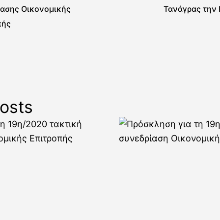
ίασης Οικονομικής
Τανάγρας την 
πής
osts