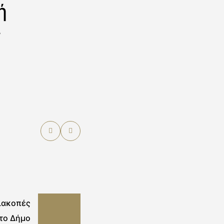
ή
ς
ιακοπές
το Δήμο