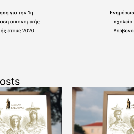
ση για την 1η
Ενημέρωση
ίαση οικονομικής
σχολεία 
πής έτους 2020
Δερβεν
osts