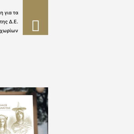
 για τα
της Δ.Ε.
οχωρίων