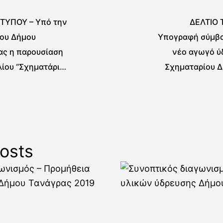
 ΤΥΠΟΥ – Υπό την
ΔΕΛΤΙΟ 
του Δήμου
Υπογραφή σύμβα
ας η παρουσίαση
νέο αγωγό ύ
λίου “Σχηματάρι
Σχηματαρίου Δ
60” του Ευάγγελου
τή
osts