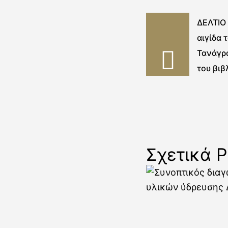
ΔΕΛΤΙΟ
αιγίδα 
Τανάγρ
του βιβ
1382-19
Δ. Μαν
Σχετικά P