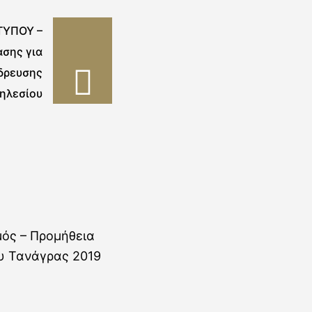
ΤΥΠΟΥ –
σης για
δρευσης
ηλεσίου