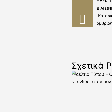
ΗΛΕΚΤ
ΔΙΑΓΩΝ
“Κατασ
ομβρίων
Δερβεν
Τανάγρ
Σχετικά P