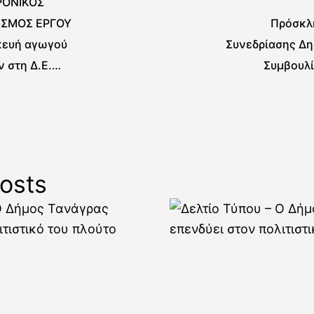
ΡΟΝΙΚΟΣ
ΙΣΜΟΣ ΕΡΓΟΥ
Πρόσκλ
κευή αγωγού
Συνεδρίασης Δη
 στη Δ.Ε.
Συμβουλί
οχωρίων Δήμου
ας”
osts