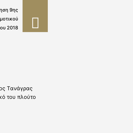
ηση 9ης
μοτικού
ου 2018