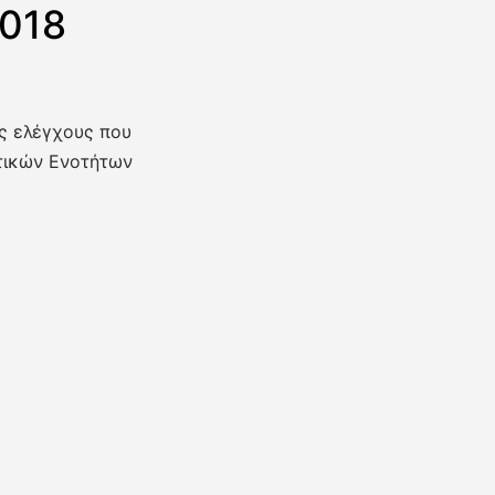
2018
ύς ελέγχους που
τικών Ενοτήτων