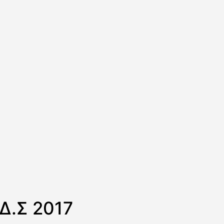
Δ.Σ 2017