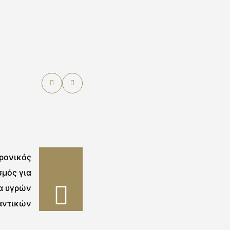
ρονικός
σμός για
α υγρών
αντικών