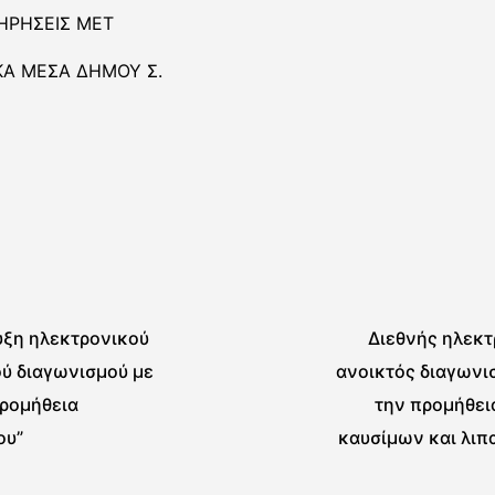
ΗΡΗΣΕΙΣ ΜΕΤ
Α ΜΕΣΑ ΔΗΜΟΥ Σ.
υξη ηλεκτρονικού
Διεθνής ηλεκτ
ύ διαγωνισμού με
ανοικτός διαγωνι
Προμήθεια
την προμήθει
ου”
καυσίμων και λιπ