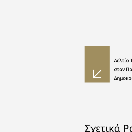
Δελτίο 
στον Π
Δημοκρ
Σχετικά P