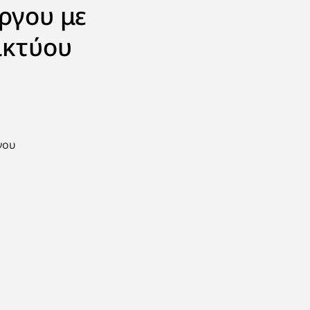
ργου με
ικτύου
γου