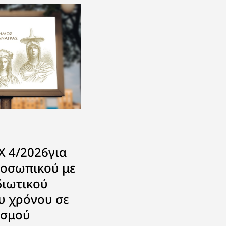
 4/2026για
οσωπικού με
διωτικού
υ χρόνου σε
ισμού