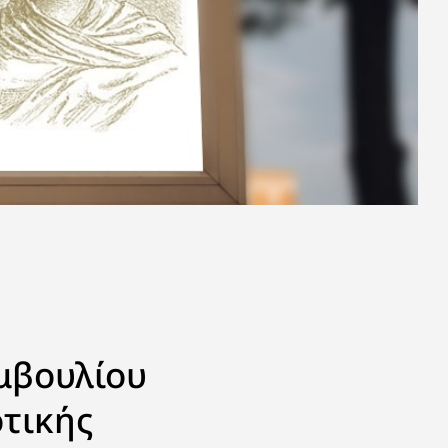
μβουλίου
οτικής