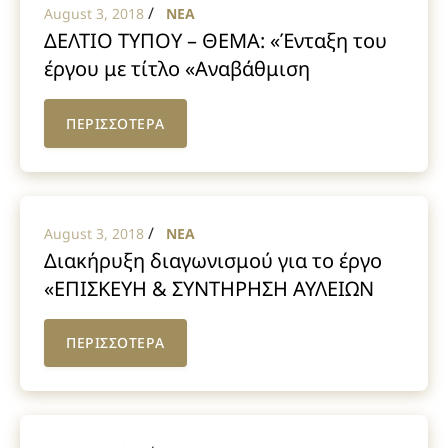
/
August 3, 2018
NEA
ΔΕΛΤΙΟ ΤΥΠΟΥ – ΘΕΜΑ: «Ένταξη του
έργου με τίτλο «Αναβάθμιση
υποδομών ύδρευσης σε τμήματα των
Δ.Ε. Σχηματαρίου και Οινοφύτων»
ΠΕΡΙΣΣΟΤΕΡΑ
στο Πρόγραμμα «ΦΙΛΟΔΗΜΟΣ Ι»»
/
August 3, 2018
NEA
Διακήρυξη διαγωνισμού για το έργο
«ΕΠΙΣΚΕΥΗ & ΣΥΝΤΗΡΗΣΗ ΑΥΛΕΙΩΝ
ΧΩΡΩΝ ΣΧΟΛΕΙΩΝ ΔΗΜΟΥ ΤΑΝΑΓΡΑΣ»
ΠΕΡΙΣΣΟΤΕΡΑ