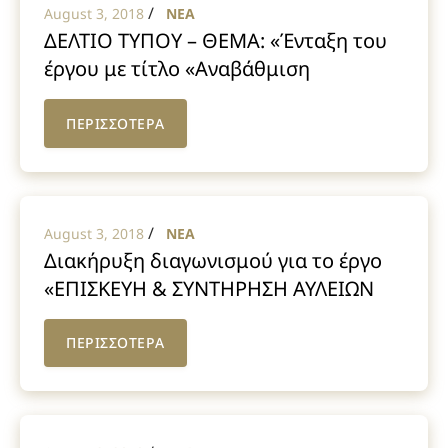
/
August 3, 2018
NEA
ΔΕΛΤΙΟ ΤΥΠΟΥ – ΘΕΜΑ: «Ένταξη του
έργου με τίτλο «Αναβάθμιση
υποδομών ύδρευσης σε τμήματα των
Δ.Ε. Σχηματαρίου και Οινοφύτων»
ΠΕΡΙΣΣΟΤΕΡΑ
στο Πρόγραμμα «ΦΙΛΟΔΗΜΟΣ Ι»»
/
August 3, 2018
NEA
Διακήρυξη διαγωνισμού για το έργο
«ΕΠΙΣΚΕΥΗ & ΣΥΝΤΗΡΗΣΗ ΑΥΛΕΙΩΝ
ΧΩΡΩΝ ΣΧΟΛΕΙΩΝ ΔΗΜΟΥ ΤΑΝΑΓΡΑΣ»
ΠΕΡΙΣΣΟΤΕΡΑ