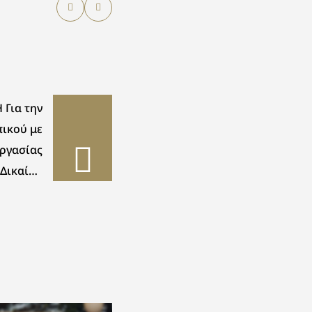
Η Για την
ικού με
ργασίας
 Δικαίου
νου – ΥΕ
στασίας