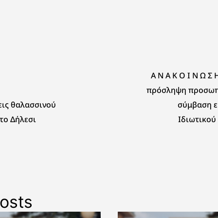
Α Ν Α Κ Ο Ι Ν Ω Σ 
πρόσληψη προσωπ
εις θαλασσινού
σύμβαση ε
το Δήλεσι
Ιδιωτικού
Ορισμένου Χρό
Εργάτες πυροπρο
osts