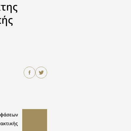
κτης
πής
οφάσεων
τακτικής