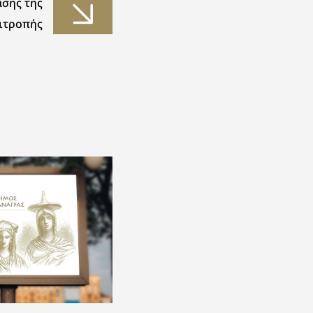
ασης της
ιτροπής