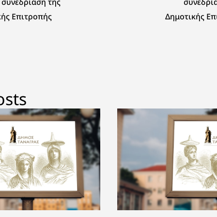
 συνεδρίαση της
συνεδρί
κής Επιτροπής
Δημοτικής Επ
osts