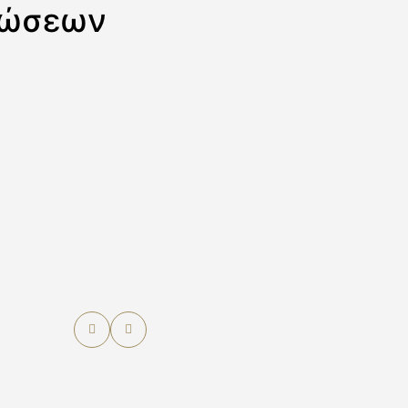
λώσεων