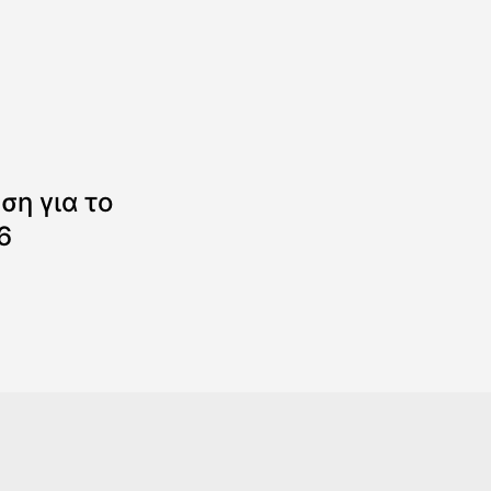
η για το
6