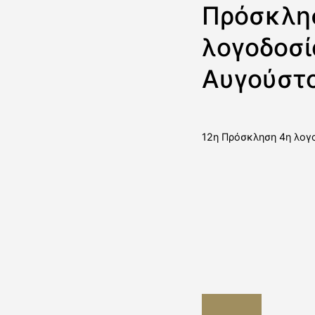
Πρόσκλησ
λογοδοσί
Αυγούστο
12η Πρόσκληση 4η λογ