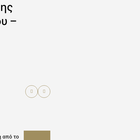
σης
υ –
 από το