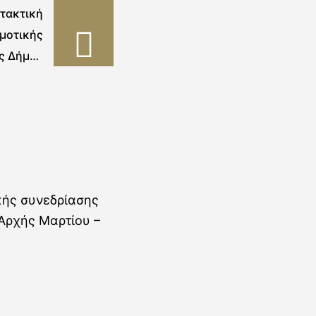
 τακτική
μοτικής
ς Δήμου
ανάγρας