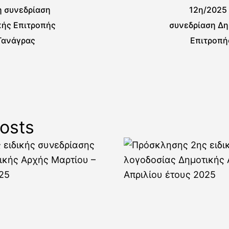
η συνεδρίαση
12η/2025
κής Επιτροπής
συνεδρίαση Δη
Τανάγρας
Επιτροπή
Τ
osts