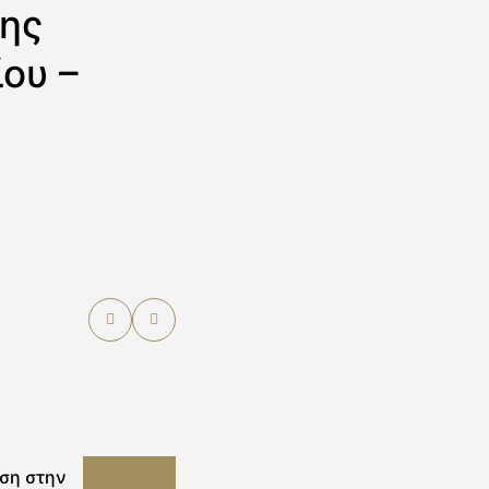
σης
ου –
ση στην