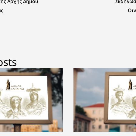
κής Αρχής Δήμου
εκδηλώσ
ας
Οι
osts