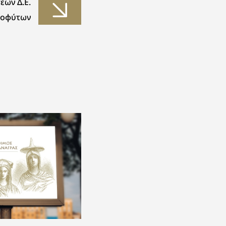
εων Δ.Ε.
νοφύτων