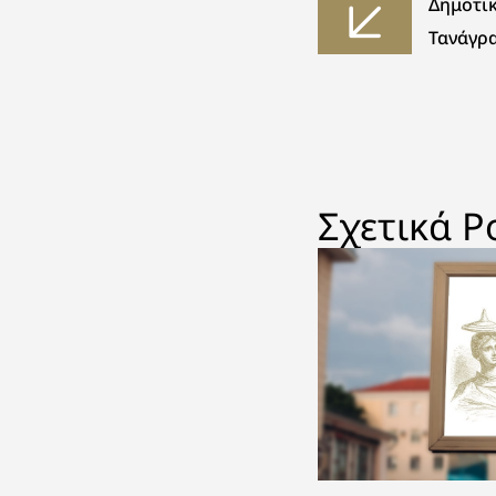
Δημοτι
Τανάγρ
Σχετικά P