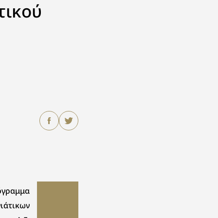
τικού
όγραμμα
νιάτικων