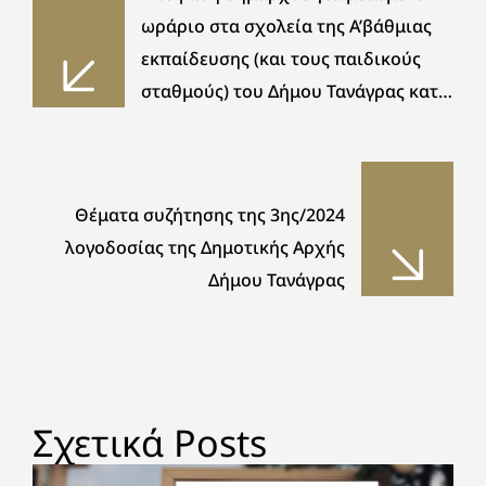
ωράριο στα σχολεία της Α’βάθμιας
εκπαίδευσης (και τους παιδικούς
σταθμούς) του Δήμου Τανάγρας κατά
την περίοδο 11 έως 13/06/2024 λόγω
του έκτακτου δελτίου της ΕΜΥ για
επερχόμενο καύσωνα
Θέματα συζήτησης της 3ης/2024
λογοδοσίας της Δημοτικής Αρχής
Δήμου Τανάγρας
Σχετικά Posts