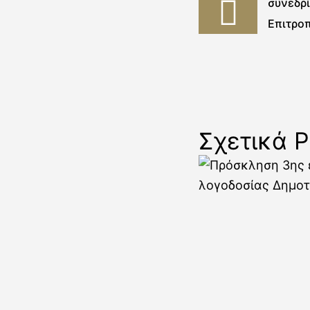
συνεδρ
Επιτρο
Τανάγρ
Σχετικά P