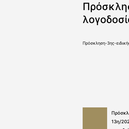
Πρόσκλησ
λογοδοσί
Πρόσκληση-3ης-ειδική
Πρόσκλ
13η/202