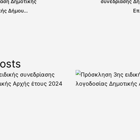
ίαση Δημοτικής
συνεδρίασης Δη
πής Δήμου
Επ
ας
osts