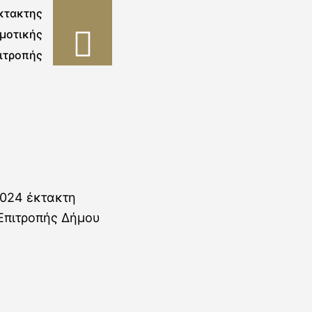
κτακτης
μοτικής
ιτροπής