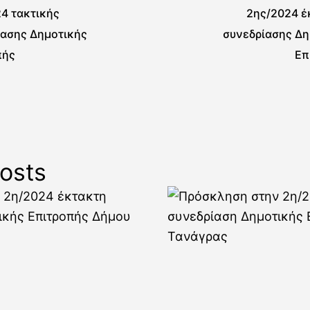
4 τακτικής
2ης/2024 έ
ίασης Δημοτικής
συνεδρίασης Δη
πής
Επ
osts