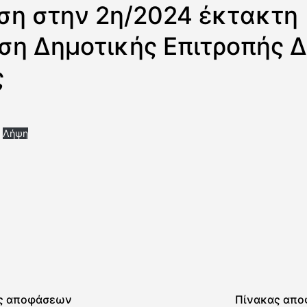
η στην 2η/2024 έκτακτη
ση Δημοτικής Επιτροπής 
ς
Λήψη
ς αποφάσεων
Πίνακας απ