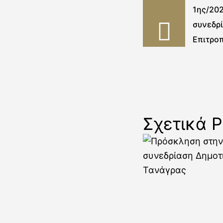
1ης/202
συνεδρ
Επιτρο
Σχετικά P