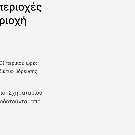
περιοχές
ριοχή
(3) περίπου ώρες
 δίκτυο ύδρευσης
σιο Σχηματαρίου
ροδοτούνται από