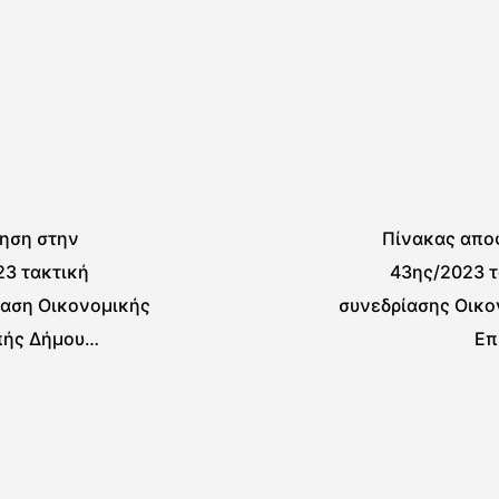
ηση στην
Πίνακας απ
23 τακτική
43ης/2023 τ
ίαση Οικονομικής
συνεδρίασης Οικο
πής Δήμου
Επ
ας