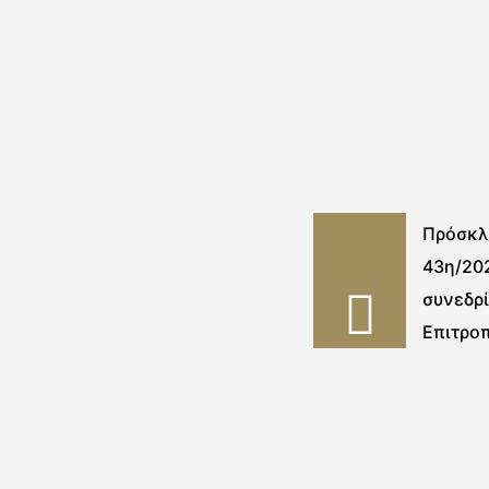
Πρόσκλ
43η/20
συνεδρ
Επιτρο
Τανάγρ