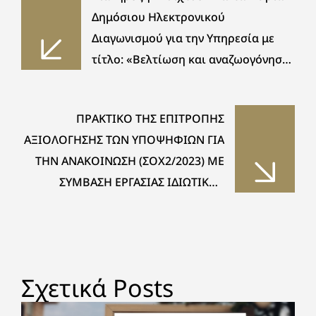
Δημόσιου Ηλεκτρονικού
Διαγωνισμού για την Υπηρεσία με
τίτλο: «Βελτίωση και αναζωογόνηση
του Αστικού Περιβάλλοντος μέσω
πιλοτικών και άλλων
ΠΡΑΚΤΙΚΟ ΤΗΣ ΕΠΙΤΡΟΠΗΣ
περιβαλλοντικών παρεμβάσεων, στο
ΑΞΙΟΛΟΓΗΣΗΣ ΤΩΝ ΥΠΟΨΗΦΙΩΝ ΓΙΑ
πλαίσιο συμβολής της
ΤΗΝ ΑΝΑΚΟΙΝΩΣΗ (ΣΟΧ2/2023) ΜΕ
απορρύπανσης της ΛΑΠ Ασωπού:
ΣΥΜΒΑΣΗ ΕΡΓΑΣΙΑΣ ΙΔΙΩΤΙΚΟΥ
ΔΙΚΑΙΟΥ ΟΡΙΣΜΕΝΟΥ ΧΡΟΝΟΥ ΤΟΥ
ΔΗΜΟΥ ΤΑΝΑΓΡΑΣ ΣΕ ΥΠΗΡΕΣΙΕΣ
ΚΑΘΑΡΙΣΜΟΥ ΣΧΟΛΙΚΩΝ ΜΟΝΑΔΩΝ
– ΟΡΙΣΤΙΚΟΙ ΠΙΝΑΚΕΣ
Σχετικά Posts