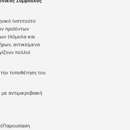
μονικός Σύμβουλος
νικό Ινστιτούτο
ών προϊόντων
ων (πόμολα και
ήρων, αντικείμενα
γίζουν πολλοί
ά την τοποθέτηση του
 με αντιμικροβιακή
ν)Παρουσίαση