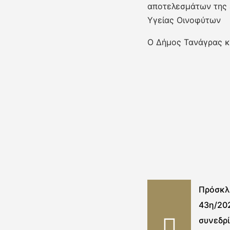
αποτελεσμάτων της 
Υγείας Οινοφύτων
Ο Δήμος Τανάγρας κα
Πρόσκλ
43η/20
συνεδρί