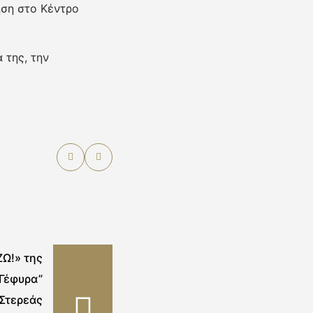
ηση στο Κέντρο
 της, την
Ω!» της
“Γέφυρα”
 Στερεάς