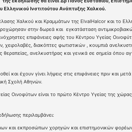
 της εκδήλωσης θα είναι Δρ Πάνος Ευσταθίου, Επιστη
ου Ελληνικού Ινστιτούτου Ανάπτυξης Χαλκού.
έλασης Χαλκού και Κραμμάτων της ElvalHalcor και το Ελλη
ροχώρησαν στην δωρεά και εγκατάσταση αντιμικροβιακ
ινόχρηστες επιφάνειες αφής του Κέντρου Υγείας Οινοφύτ
, χειρολαβές, διακόπτες φωτιστικών , κουμπιά ανελκυστ
ς θεραπείας, ανελκυστήρας και γενικά σε σημεία όπου αγ
οθεί και έχουν γίνει λήψεις στις επιφάνειες πριν και μετ
ική Σχολή Αθηνών.
είας Οινοφύτων είναι το πρώτο Κέντρο Υγείας της χώρας
κδήλωσης περιλαμβάνει:
μων και εκπροσώπων χορηγών και επιστημονικών φορέω