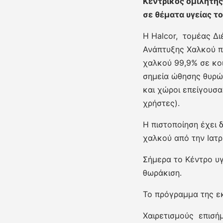
Κεντρικός ομιλητής
σε θέματα υγείας τ
Η Halcor, τομέας Δι
Ανάπτυξης Χαλκού π
χαλκού 99,9% σε κο
σημεία ώθησης θυρών
και χώροι επείγουσα
χρήστες).
Η πιστοποίηση έχει δ
χαλκού από την Ιατρ
Σήμερα το Κέντρο υγ
θωράκιση.
Το πρόγραμμα της ε
Χαιρετισμούς επισή