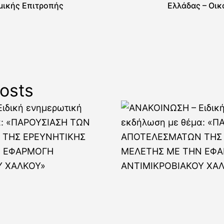
μικής Επιτροπής
Ελλάδας – Οι
ενίσχυση πρ
φ
osts