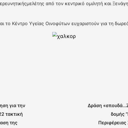
ερευνητικήςμελέτης από τον κεντρικό ομιλητή και Ξενάγ
ι το Κέντρο Υγείας Οινοφύτων ευχαριστούν για τη δωρεά
ηση για την
Δράση «σπουδά…Ζ
22 τακτική
δομής 
αση της
Περιφέρειας