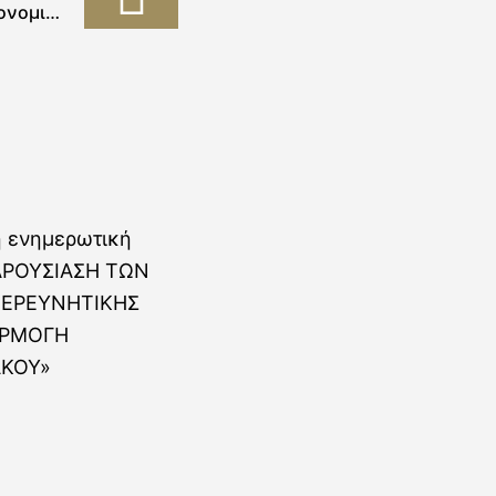
κονομική
ωτοετών
οιτητών