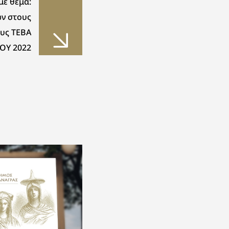
ε θέμα:
ν στους
υς ΤΕΒΑ
ΟΥ 2022