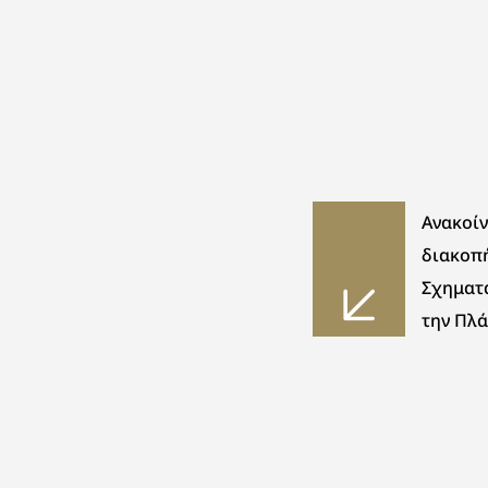
Ανακοίν
διακοπή
Σχηματά
την Πλά