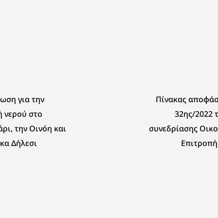
ωση για την
Πίνακας αποφάσ
 νερού στο
32ης/2022 
ρι, την Οινόη και
συνεδρίασης Οικο
κα Δήλεσι
Επιτροπή
Τ