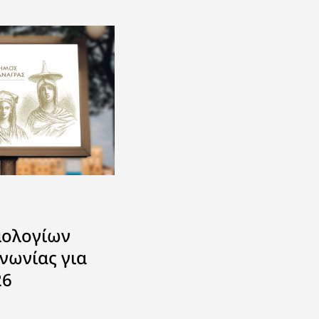
μολογίων
νωνίας για
26