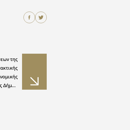
εων της
τακτικής
νομικής
ς Δήμου
ανάγρας