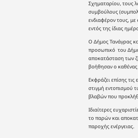
Σχηματαρίου, τους λ
συμβούλους (συμπολί
ενδιαφέρον τους, με
εντός της ίδιας ημέρ
Ο Δήμος Τανάγρας κα
προσωπικό του Δήμο
αποκατάσταση των ζη
βοήθησαν ο καθένας 
Εκφράζει επίσης τις
στιγμή εντοπισμού τ
βλαβών που προκλήθη
Ιδιαίτερες ευχαριστ
το παρών και αποκατ
παροχής ενέργειας.