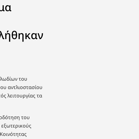
μα
κλήθηκαν
αλωδίων του
του αντλιοστασίου
ός λειτουργίας τα
φοδότηση του
, εξωτερικούς
 Κοινότητας