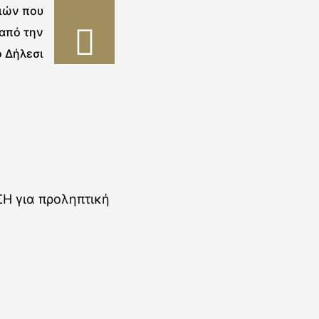
ιών που
 από την
ο Δήλεσι