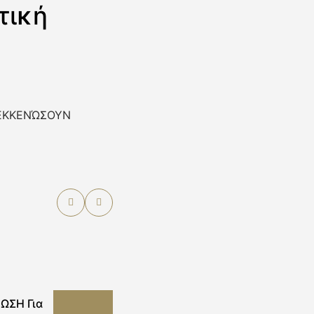
τική
α ΕΚΚΕΝΏΣΟΥΝ
ΩΣΗ Για