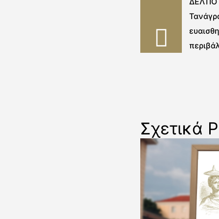
ΔΕΛΤΙΟ
Τανάγρ
ευαισθη
περιβά
«Σέβομ
Σχετικά P