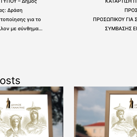
 ΤΥΠΟΥ – Δήμος
ΚΑΤΑΡΤΙΣΗ 
ας: Δράση
ΠΡΟ
τοποίησης για το
ΠΡΟΣΩΠΙΚΟΥ ΓΙΑ
λλον με σύνθημα
ΣΥΜΒΑΣΗΣ Ε
αι Το Περιβάλλον»
ΟΡΙΣΜΕΝΟΥ Χ
ΣΟ
osts