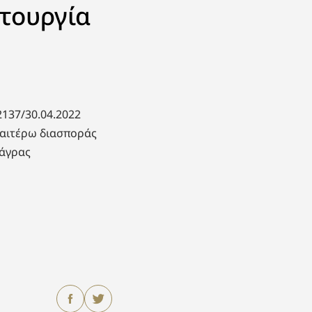
ιτουργία
2137/30.04.2022
ραιτέρω διασποράς
νάγρας