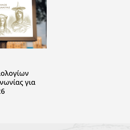
μολογίων
νωνίας για
26