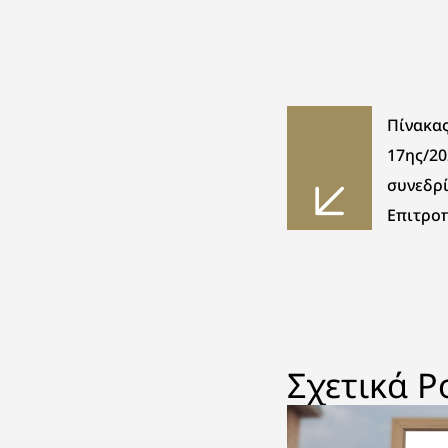
Πίνακα
17ης/20
συνεδρ
Επιτρο
Τανάγρ
Σχετικά P