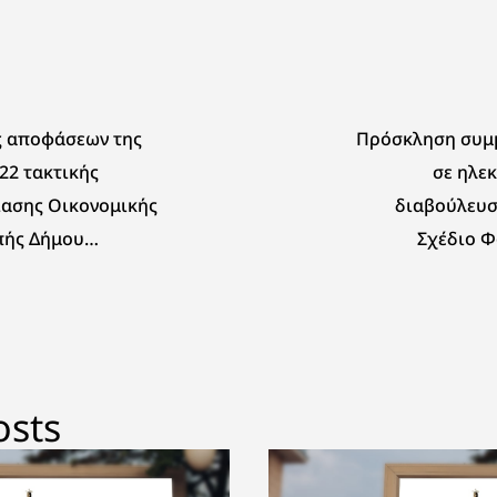
ς αποφάσεων της
Πρόσκληση συμ
22 τακτικής
σε ηλε
ίασης Οικονομικής
διαβούλευσ
πής Δήμου
Σχέδιο Φ
ας
Ηλεκτρικών Ο
στο Δήμο 
osts