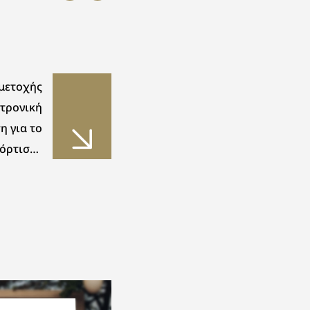
μετοχής
κτρονική
η για το
όρτισης
χημάτων
Τανάγρας