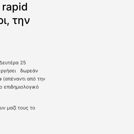
 rapid
ι, την
 Δευτέρα 25
ενεργήσει δωρεάν
υ
(απέναντι από την
ο επιδημιολογικό
υν μαζί τους το