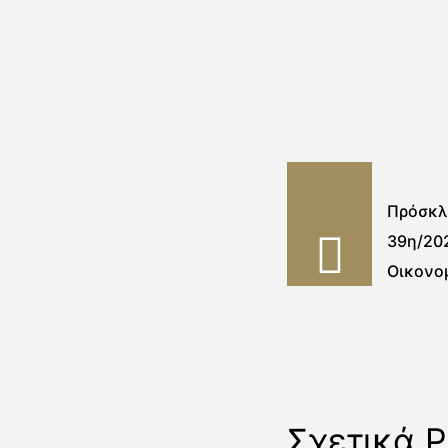
Πρόσκλ
39η/202
Οικονο
Σχετικά P