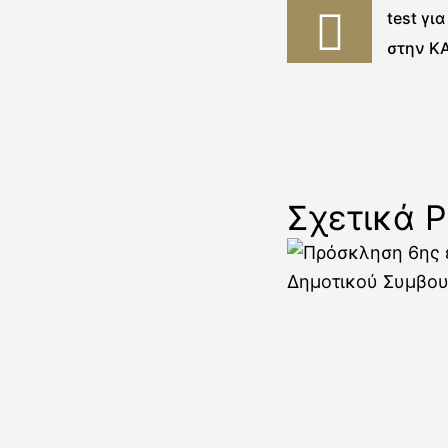
test γι
στην ΚΑ
11 Μαίο
Σχετικά P