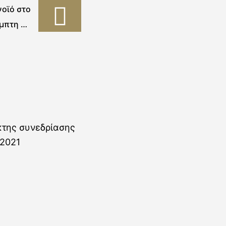
νοϊό στο
μπτη 20
ου 2021