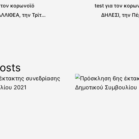
α τον κορωνοϊό
test για τον κορω
ΛΛΙΘΕΑ, την Τρίτη
ΔΗΛΕΣΙ, την Πέ
υ 2021
Μαΐ
osts