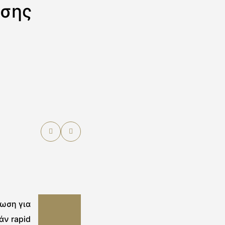
ασης
ωση για
άν rapid