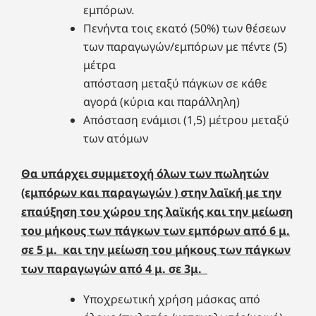
εμπόρων.
Πενήντα τοις εκατό (50%) των θέσεων
των παραγωγών/εμπόρων με πέντε (5)
μέτρα
απόσταση μεταξύ πάγκων σε κάθε
αγορά (κύρια και παράλληλη)
Απόσταση ενάμισι (1,5) μέτρου μεταξύ
των ατόμων
Θα υπάρχει συμμετοχή
όλων
των πωλητών
(εμπόρων και παραγωγών ) στην λαϊκή με την
επαύξηση του χώρου της λαϊκής και την μείωση
του μήκους των πάγκων των εμπόρων από 6 μ.
σε 5 μ. και την μείωση του μήκους των πάγκων
των παραγωγών από 4 μ. σε 3μ.
Υποχρεωτική χρήση μάσκας από