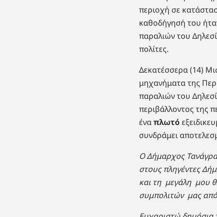
περιοχή σε κατάστασ
καθοδήγησή του ήταν
παραλιών του Δηλεσί
πολίτες.
Δεκατέσσερα (14) Μι
μηχανήματα της Περι
παραλιών του Δηλεσί
περιβάλλοντος της π
ένα
πλωτό
εξειδικε
συνδράμει αποτελεσ
Ο Δήμαρχος Τανάγρ
στους πληγέντες Δήμ
και τη μεγάλη μου θ
συμπολιτών μας από 
Ε
υχαριστώ δημόσια τ