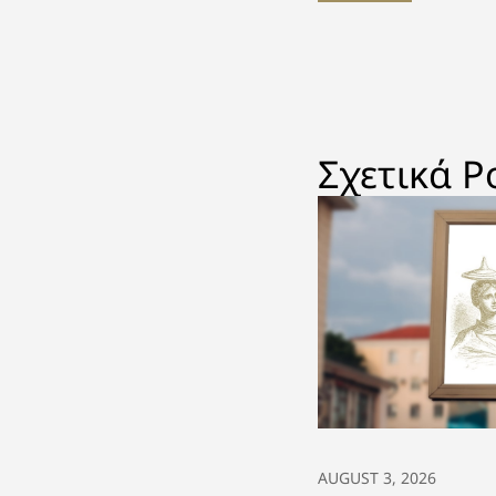
υγείας
σχολαστ
των πα
Δηλεσί
Σχετικά P
AUGUST 3, 2026