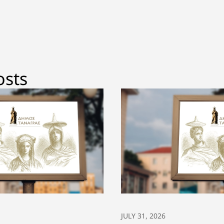
 παρακολουθεί
περιοχή Πλάκα Δ
ικά την ποιότητα
ραλιών του
ου
osts
JULY 31, 2026