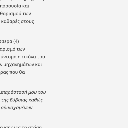
 παρουσία και
αθαρισμού των
- καθαρές στους
σερα (4)
θαρισμό των
ύντομα η εικόνα του
ων μηχανημάτων και
γρας που θα
υμπαράστασή μου του
 της Εύβοιας καθώς
ν αδικοχαμένων
ευσης για τη στάση