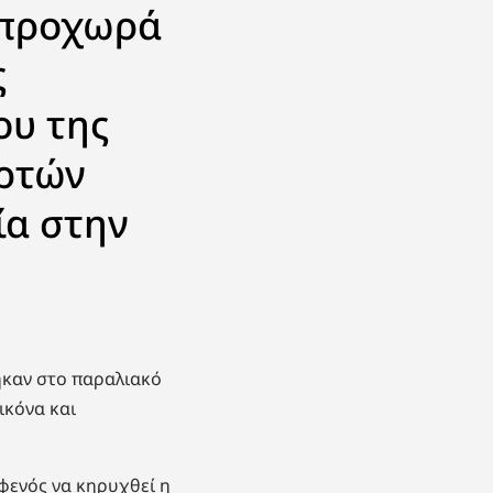
 προχωρά
ς
ου της
ερτών
ία στην
ηκαν στο παραλιακό
ικόνα και
φενός να κηρυχθεί η