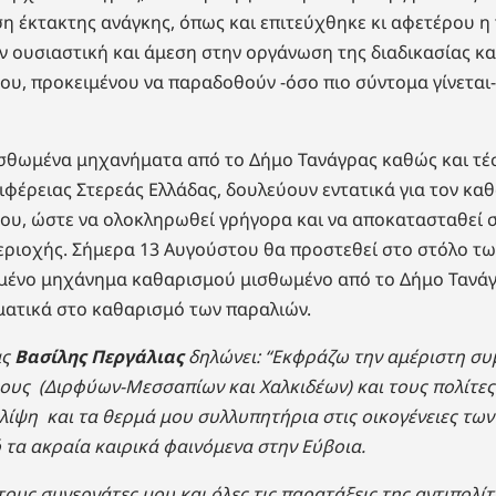
η έκτακτης ανάγκης, όπως και επιτεύχθηκε κι αφετέρου η
 ουσιαστική και άμεση στην οργάνωση της διαδικασίας κ
ου, προκειμένου να παραδοθούν -όσο πιο σύντομα γίνεται
σθωμένα μηχανήματα από το Δήμο Τανάγρας καθώς και τέσ
φέρειας Στερεάς Ελλάδας, δουλεύουν εντατικά για τον κα
ου, ώστε να ολοκληρωθεί γρήγορα και να αποκατασταθεί σ
εριοχής. Σήμερα 13 Αυγούστου θα προστεθεί στο στόλο τ
υμένο μηχάνημα καθαρισμού μισθωμένο από το Δήμο Τανά
ματικά στο καθαρισμό των παραλιών.
ας
Βασίλης Περγάλιας
δηλώνει: “Εκφράζω την αμέριστη σ
ους (Διρφύων-Μεσσαπίων και Χαλκιδέων) και τους πολίτες
λίψη και τα θερμά μου συλλυπητήρια στις οικογένειες τω
τα ακραία καιρικά φαινόμενα στην Εύβοια.
ους συνεργάτες μου και όλες τις παρατάξεις της αντιπολίτ