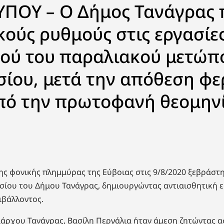
ΥΠΟΥ – Ο Δήμος Τανάγρας
κούς ρυθμούς στις εργασίε
ού του παραλιακού μετώπ
εσίου, μετά την απόθεση φ
πό την πρωτοφανή θεομην
ης φονικής πλημμύρας της Εύβοιας στις 9/8/2020 ξεβράστ
εσίου του Δήμου Τανάγρας, δημιουργώντας αντιαισθητική ε
ιβάλλοντος.
άρχου Τανάγρας, Βασίλη Περγάλια ήταν άμεση ζητώντας α