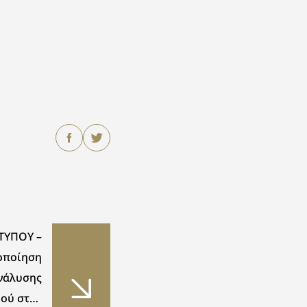
ΤΥΠΟΥ –
οποίηση
νάλυσης
ού στην