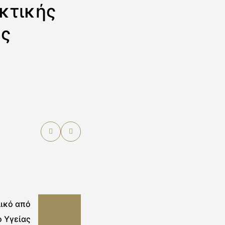
κτικής
ής
ικό από
ο Υγείας