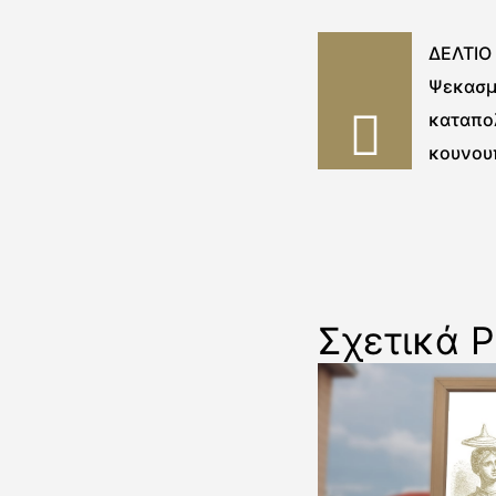
ΔΕΛΤΙΟ
Ψεκασμ
καταπο
κουνου
εβδομάδ
2020
Σχετικά P