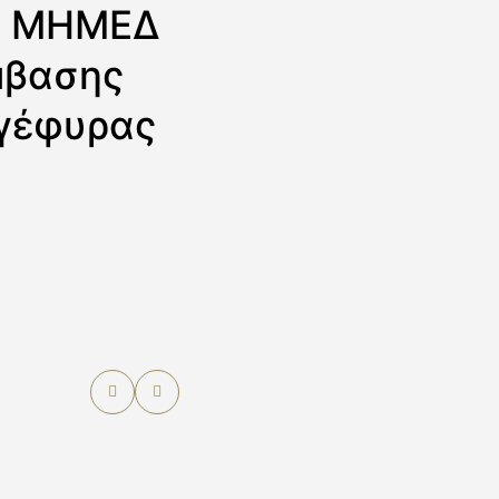
ης ΜΗΜΕΔ
μβασης
 γέφυρας