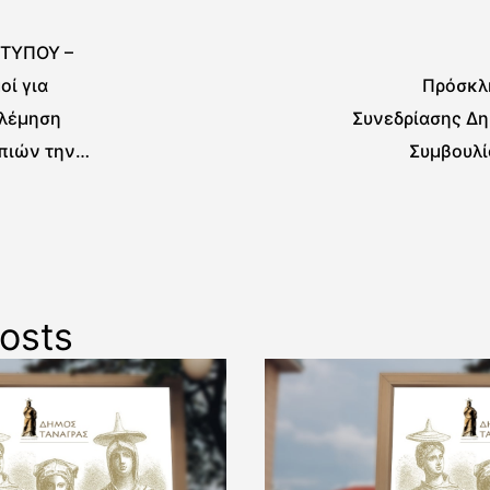
 ΤΥΠΟΥ –
οί για
Πρόσκλ
λέμηση
Συνεδρίασης Δη
πιών την
Συμβουλί
α 1-5 Ιουνίου
osts