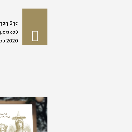
ηση 5ης
μοτικού
ου 2020