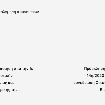
απολεμηση κουνουπιων
ποίηση από την Δ/
Πρόσκληση 
ροτικής
14η/2020
ίας και
συνεδρίαση Οικο
ρικής της
Επ
ρειακής Ενότητας
ς για υποβολή