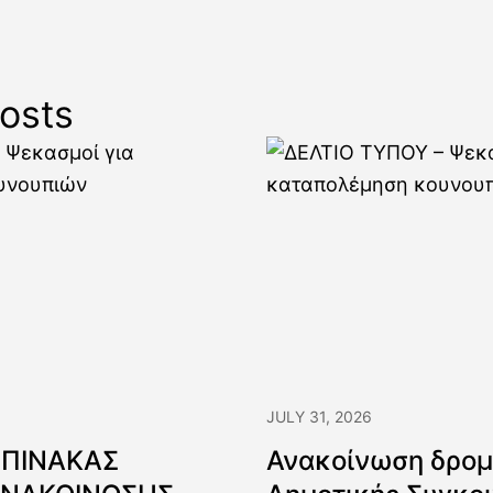
ονικών αιτήσεων
ήγηση άδειας νέας
ης οινοποιήσιμων
osts
ιών αμπέλου
JULY 31, 2026
 ΠΙΝΑΚΑΣ
Ανακοίνωση δρομ