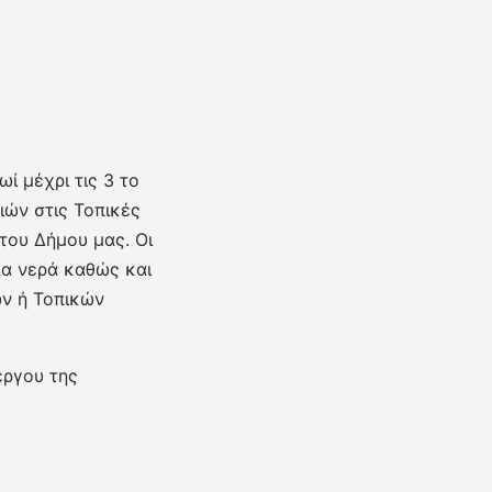
ί μέχρι τις 3 το
ών στις Τοπικές
του Δήμου μας. Οι
μα νερά καθώς και
ών ή Τοπικών
έργου της