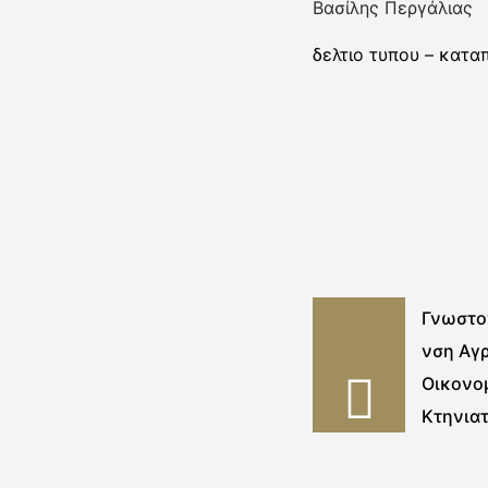
Βασίλης Περγάλιας
δελτιο τυπου – κατ
Γνωστο
νση Αγ
Οικονομ
Κτηνιατ
Περιφε
Βοιωτία