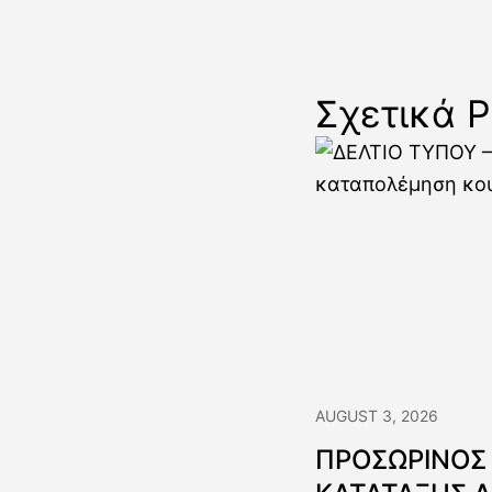
ηλεκτρ
για χορ
φύτευσ
Σχετικά P
ποικιλ
AUGUST 3, 2026
ΠΡΟΣΩΡΙΝΟΣ